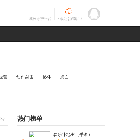
成长守护平台
下载QQ游戏2.0
经营
动作射击
格斗
桌面
MOBA
竞速
其他
未知
热门榜单
评分
欢乐斗地主（手游）