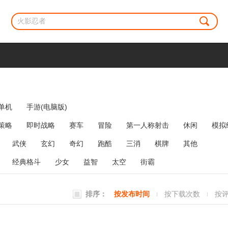
单机
手游(电脑版)
策略
即时战略
赛车
冒险
第一人称射击
休闲
模拟
牌类
麻将
网络游戏
弹幕射击
策略塔防
消除
武侠
玄幻
奇幻
跑酷
三消
棋牌
其他
经典格斗
少女
益智
太空
街霸
排序：
按发布时间
按下载次数
按