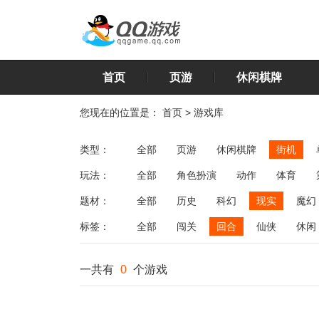
首页
页游
休闲棋牌
您现在的位置是：
首页
>
游戏库
类型：
全部
页游
休闲棋牌
街机
玩法：
全部
角色扮演
动作
体育
飞行
恋爱
第三人称射击
棋类
题材：
全部
历史
科幻
现实
魔幻
标签：
全部
闯关
回合
仙侠
休闲
一共有
0
个游戏