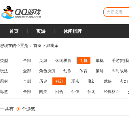
首页
页游
休闲棋牌
您现在的位置是：
首页
>
游戏库
类型：
全部
页游
休闲棋牌
街机
单机
手游(电脑
玩法：
全部
角色扮演
动作
体育
策略
即时战略
飞行
恋爱
第三人称射击
棋类
牌类
麻将
题材：
全部
历史
科幻
现实
魔幻
武侠
玄幻
标签：
全部
闯关
回合
仙侠
休闲
经典格斗
一共有
0
个游戏