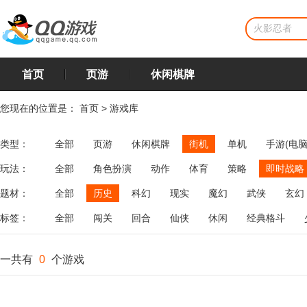
首页
页游
休闲棋牌
您现在的位置是：
首页
>
游戏库
类型：
全部
页游
休闲棋牌
街机
单机
手游(电脑
玩法：
全部
角色扮演
动作
体育
策略
即时战略
飞行
恋爱
第三人称射击
棋类
牌类
麻将
题材：
全部
历史
科幻
现实
魔幻
武侠
玄幻
标签：
全部
闯关
回合
仙侠
休闲
经典格斗
一共有
0
个游戏