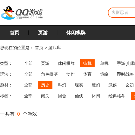
首页
页游
休闲棋牌
您现在的位置是：
首页
>
游戏库
类型：
全部
页游
休闲棋牌
街机
单机
手游(电脑
玩法：
全部
角色扮演
动作
体育
策略
即时战略
飞行
恋爱
第三人称射击
棋类
牌类
麻将
题材：
全部
历史
科幻
现实
魔幻
武侠
玄幻
标签：
全部
闯关
回合
仙侠
休闲
经典格斗
一共有
0
个游戏