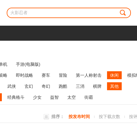
单机
手游(电脑版)
策略
即时战略
赛车
冒险
第一人称射击
休闲
模拟
牌类
麻将
网络游戏
弹幕射击
策略塔防
消除
武侠
玄幻
奇幻
跑酷
三消
棋牌
其他
经典格斗
少女
益智
太空
街霸
排序：
按发布时间
按下载次数
按