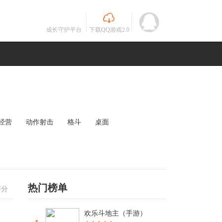
成长守护平台
下载QQ游戏2.0
经营
动作射击
格斗
桌面
MOBA
竞速
其他
未知
热门榜单
评分
欢乐斗地主（手游）