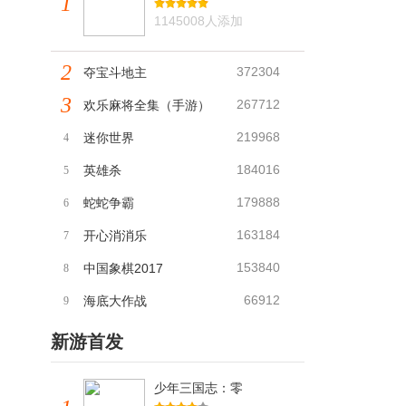
1
1145008人添加
2
372304
夺宝斗地主
3
267712
欢乐麻将全集（手游）
219968
迷你世界
4
184016
英雄杀
5
179888
蛇蛇争霸
6
163184
开心消消乐
7
153840
中国象棋2017
8
66912
海底大作战
9
新游首发
少年三国志：零