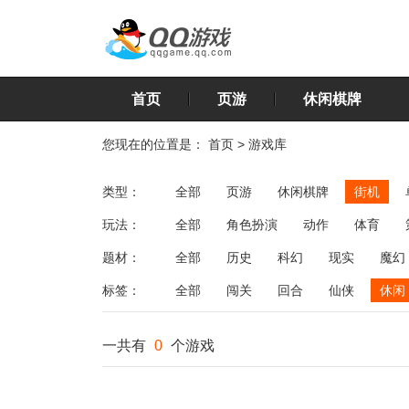
首页
页游
休闲棋牌
您现在的位置是：
首页
>
游戏库
类型：
全部
页游
休闲棋牌
街机
玩法：
全部
角色扮演
动作
体育
飞行
恋爱
第三人称射击
棋类
题材：
全部
历史
科幻
现实
魔幻
标签：
全部
闯关
回合
仙侠
休闲
一共有
0
个游戏