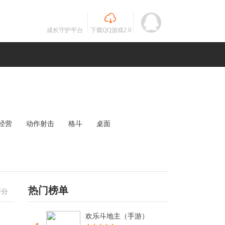
成长守护平台
下载QQ游戏2.0
经营
动作射击
格斗
桌面
MOBA
竞速
其他
未知
热门榜单
评分
欢乐斗地主（手游）