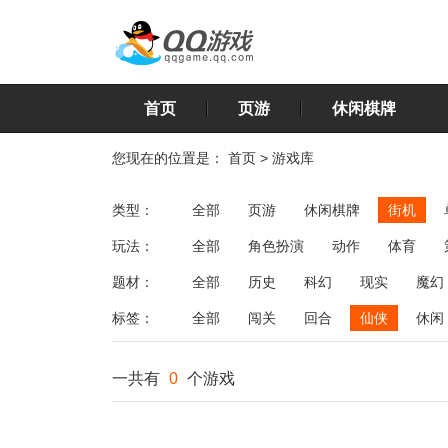
首页
页游
休闲棋牌
您现在的位置是：
首页
>
游戏库
类型：
全部
页游
休闲棋牌
街机
玩法：
全部
角色扮演
动作
体育
飞行
恋爱
第三人称射击
棋类
题材：
全部
历史
科幻
现实
魔幻
标签：
全部
闯关
回合
仙侠
休闲
一共有
0
个游戏