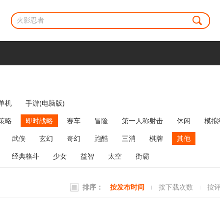
单机
手游(电脑版)
策略
即时战略
赛车
冒险
第一人称射击
休闲
模拟
牌类
麻将
网络游戏
弹幕射击
策略塔防
消除
武侠
玄幻
奇幻
跑酷
三消
棋牌
其他
经典格斗
少女
益智
太空
街霸
排序：
按发布时间
按下载次数
按