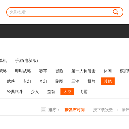
单机
手游(电脑版)
策略
即时战略
赛车
冒险
第一人称射击
休闲
模拟
牌类
麻将
网络游戏
弹幕射击
策略塔防
消除
武侠
玄幻
奇幻
跑酷
三消
棋牌
其他
经典格斗
少女
益智
太空
街霸
排序：
按发布时间
按下载次数
按