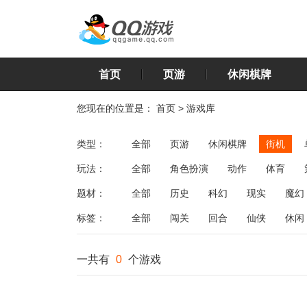
首页
页游
休闲棋牌
您现在的位置是：
首页
>
游戏库
类型：
全部
页游
休闲棋牌
街机
玩法：
全部
角色扮演
动作
体育
飞行
恋爱
第三人称射击
棋类
题材：
全部
历史
科幻
现实
魔幻
标签：
全部
闯关
回合
仙侠
休闲
一共有
0
个游戏