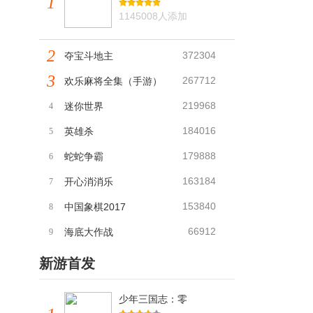
1
1145008人添加
2
372304
夺宝斗地主
3
267712
欢乐麻将全集（手游）
219968
迷你世界
4
184016
英雄杀
5
179888
蛇蛇争霸
6
163184
开心消消乐
7
153840
中国象棋2017
8
66912
海底大作战
9
新游首发
少年三国志：零