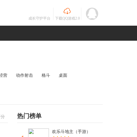
成长守护平台
下载QQ游戏2.0
经营
动作射击
格斗
桌面
MOBA
竞速
其他
未知
热门榜单
评分
欢乐斗地主（手游）