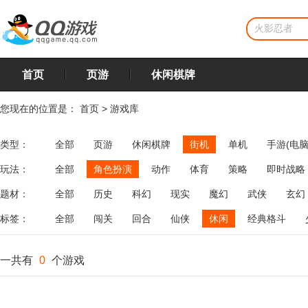
首页
页游
休闲棋牌
您现在的位置是：
首页
>
游戏库
类型：
全部
页游
休闲棋牌
街机
单机
手游(电脑
玩法：
全部
角色扮演
动作
体育
策略
即时战略
飞行
恋爱
第三人称射击
棋类
牌类
麻将
题材：
全部
历史
科幻
现实
魔幻
武侠
玄幻
标签：
全部
闯关
回合
仙侠
休闲
经典格斗
一共有
0
个游戏