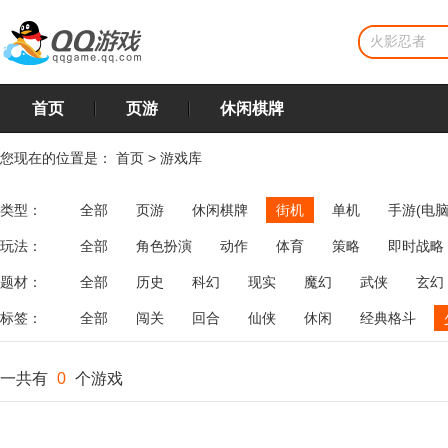
首页
页游
休闲棋牌
您现在的位置是：
首页
>
游戏库
类型：
全部
页游
休闲棋牌
街机
单机
手游(电脑
玩法：
全部
角色扮演
动作
体育
策略
即时战略
飞行
恋爱
第三人称射击
棋类
牌类
麻将
题材：
全部
历史
科幻
现实
魔幻
武侠
玄幻
标签：
全部
闯关
回合
仙侠
休闲
经典格斗
一共有
0
个游戏