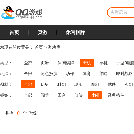
首页
页游
休闲棋牌
您现在的位置是：
首页
>
游戏库
类型：
全部
页游
休闲棋牌
街机
单机
手游(电脑
玩法：
全部
角色扮演
动作
体育
策略
即时战略
飞行
恋爱
第三人称射击
棋类
牌类
麻将
题材：
全部
历史
科幻
现实
魔幻
武侠
玄幻
标签：
全部
闯关
回合
仙侠
休闲
经典格斗
一共有
0
个游戏