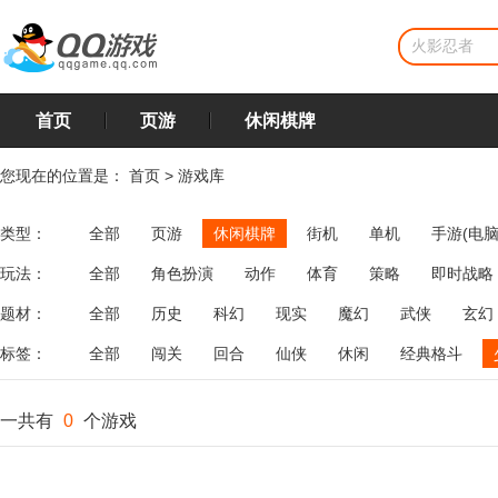
首页
页游
休闲棋牌
您现在的位置是：
首页
>
游戏库
类型：
全部
页游
休闲棋牌
街机
单机
手游(电脑
玩法：
全部
角色扮演
动作
体育
策略
即时战略
飞行
恋爱
第三人称射击
棋类
牌类
麻将
题材：
全部
历史
科幻
现实
魔幻
武侠
玄幻
标签：
全部
闯关
回合
仙侠
休闲
经典格斗
一共有
0
个游戏