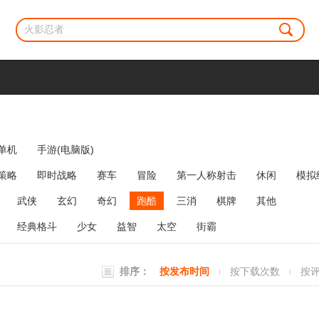
单机
手游(电脑版)
策略
即时战略
赛车
冒险
第一人称射击
休闲
模拟
牌类
麻将
网络游戏
弹幕射击
策略塔防
消除
武侠
玄幻
奇幻
跑酷
三消
棋牌
其他
经典格斗
少女
益智
太空
街霸
排序：
按发布时间
按下载次数
按