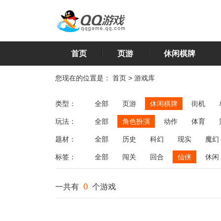
首页
页游
休闲棋牌
您现在的位置是：
首页
>
游戏库
类型：
全部
页游
休闲棋牌
街机
玩法：
全部
角色扮演
动作
体育
飞行
恋爱
第三人称射击
棋类
题材：
全部
历史
科幻
现实
魔幻
标签：
全部
闯关
回合
仙侠
休闲
一共有
0
个游戏