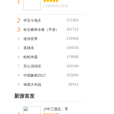
1
1145008人添加
2
372304
夺宝斗地主
3
267712
欢乐麻将全集（手游）
219968
迷你世界
4
184016
英雄杀
5
179888
蛇蛇争霸
6
163184
开心消消乐
7
153840
中国象棋2017
8
66912
海底大作战
9
新游首发
少年三国志：零