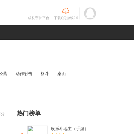
成长守护平台
下载QQ游戏2.0
经营
动作射击
格斗
桌面
MOBA
竞速
其他
未知
热门榜单
评分
欢乐斗地主（手游）