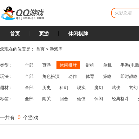
首页
页游
休闲棋牌
您现在的位置是：
首页
>
游戏库
类型：
全部
页游
休闲棋牌
街机
单机
手游(电脑
玩法：
全部
角色扮演
动作
体育
策略
即时战略
飞行
恋爱
第三人称射击
棋类
牌类
麻将
题材：
全部
历史
科幻
现实
魔幻
武侠
玄幻
标签：
全部
闯关
回合
仙侠
休闲
经典格斗
一共有
0
个游戏