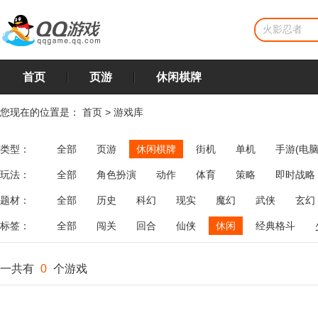
首页
页游
休闲棋牌
您现在的位置是：
首页
>
游戏库
类型：
全部
页游
休闲棋牌
街机
单机
手游(电脑
玩法：
全部
角色扮演
动作
体育
策略
即时战略
飞行
恋爱
第三人称射击
棋类
牌类
麻将
题材：
全部
历史
科幻
现实
魔幻
武侠
玄幻
标签：
全部
闯关
回合
仙侠
休闲
经典格斗
一共有
0
个游戏