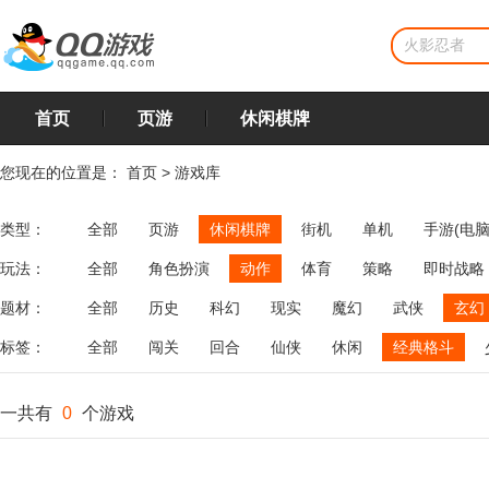
首页
页游
休闲棋牌
您现在的位置是：
首页
>
游戏库
类型：
全部
页游
休闲棋牌
街机
单机
手游(电脑
玩法：
全部
角色扮演
动作
体育
策略
即时战略
飞行
恋爱
第三人称射击
棋类
牌类
麻将
题材：
全部
历史
科幻
现实
魔幻
武侠
玄幻
标签：
全部
闯关
回合
仙侠
休闲
经典格斗
一共有
0
个游戏