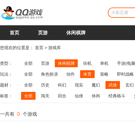
首页
页游
休闲棋牌
您现在的位置是：
首页
>
游戏库
类型：
全部
页游
休闲棋牌
街机
单机
手游(电脑
玩法：
全部
角色扮演
动作
体育
策略
即时战略
飞行
恋爱
第三人称射击
棋类
牌类
麻将
题材：
全部
历史
科幻
现实
魔幻
武侠
玄幻
标签：
全部
闯关
回合
仙侠
休闲
经典格斗
一共有
0
个游戏