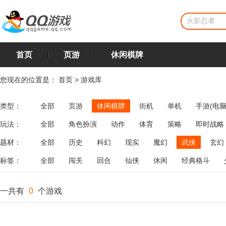
首页
页游
休闲棋牌
您现在的位置是：
首页
>
游戏库
类型：
全部
页游
休闲棋牌
街机
单机
手游(电脑
玩法：
全部
角色扮演
动作
体育
策略
即时战略
飞行
恋爱
第三人称射击
棋类
牌类
麻将
题材：
全部
历史
科幻
现实
魔幻
武侠
玄幻
标签：
全部
闯关
回合
仙侠
休闲
经典格斗
一共有
0
个游戏