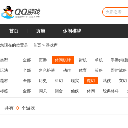
首页
页游
休闲棋牌
您现在的位置是：
首页
>
游戏库
类型：
全部
页游
休闲棋牌
街机
单机
手游(电脑
玩法：
全部
角色扮演
动作
体育
策略
即时战略
飞行
恋爱
第三人称射击
棋类
牌类
麻将
题材：
全部
历史
科幻
现实
魔幻
武侠
玄幻
标签：
全部
闯关
回合
仙侠
休闲
经典格斗
一共有
0
个游戏