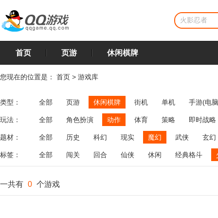
首页
页游
休闲棋牌
您现在的位置是：
首页
>
游戏库
类型：
全部
页游
休闲棋牌
街机
单机
手游(电脑
玩法：
全部
角色扮演
动作
体育
策略
即时战略
飞行
恋爱
第三人称射击
棋类
牌类
麻将
题材：
全部
历史
科幻
现实
魔幻
武侠
玄幻
标签：
全部
闯关
回合
仙侠
休闲
经典格斗
一共有
0
个游戏