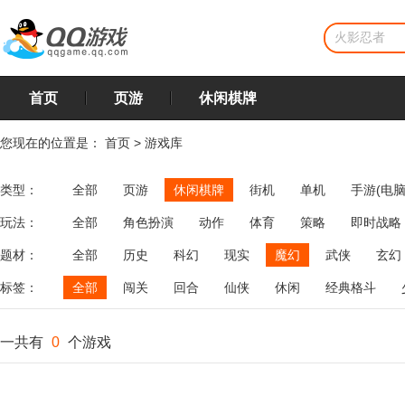
首页
页游
休闲棋牌
您现在的位置是：
首页
>
游戏库
类型：
全部
页游
休闲棋牌
街机
单机
手游(电脑
玩法：
全部
角色扮演
动作
体育
策略
即时战略
飞行
恋爱
第三人称射击
棋类
牌类
麻将
题材：
全部
历史
科幻
现实
魔幻
武侠
玄幻
标签：
全部
闯关
回合
仙侠
休闲
经典格斗
一共有
0
个游戏