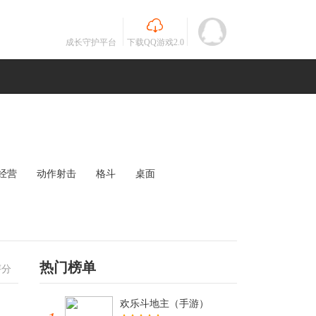
成长守护平台
下载QQ游戏2.0
经营
动作射击
格斗
桌面
MOBA
竞速
其他
未知
热门榜单
评分
欢乐斗地主（手游）