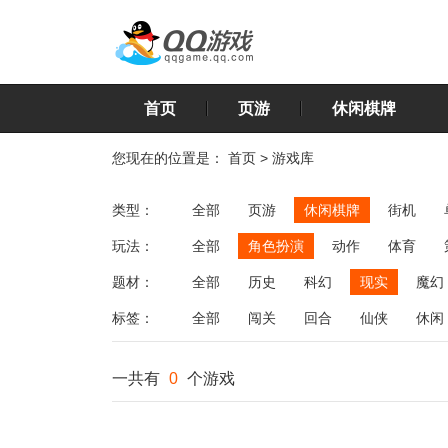
首页
页游
休闲棋牌
您现在的位置是：
首页
>
游戏库
类型：
全部
页游
休闲棋牌
街机
玩法：
全部
角色扮演
动作
体育
飞行
恋爱
第三人称射击
棋类
题材：
全部
历史
科幻
现实
魔幻
标签：
全部
闯关
回合
仙侠
休闲
一共有
0
个游戏