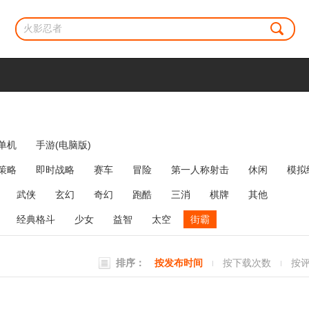
单机
手游(电脑版)
策略
即时战略
赛车
冒险
第一人称射击
休闲
模拟
牌类
麻将
网络游戏
弹幕射击
策略塔防
消除
武侠
玄幻
奇幻
跑酷
三消
棋牌
其他
经典格斗
少女
益智
太空
街霸
排序：
按发布时间
按下载次数
按