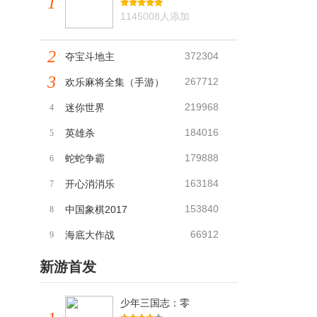
1
1145008人添加
2
372304
夺宝斗地主
3
267712
欢乐麻将全集（手游）
219968
迷你世界
4
184016
英雄杀
5
179888
蛇蛇争霸
6
163184
开心消消乐
7
153840
中国象棋2017
8
66912
海底大作战
9
新游首发
少年三国志：零