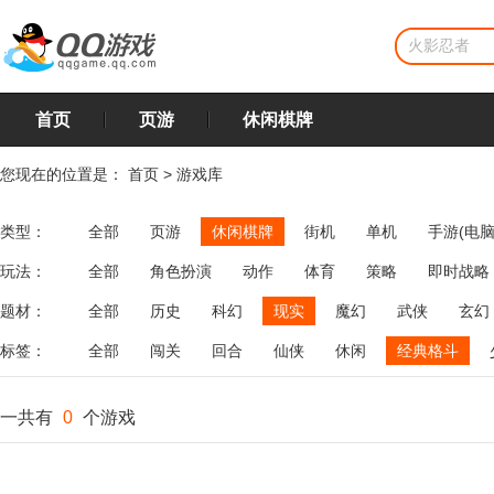
首页
页游
休闲棋牌
您现在的位置是：
首页
>
游戏库
类型：
全部
页游
休闲棋牌
街机
单机
手游(电脑
玩法：
全部
角色扮演
动作
体育
策略
即时战略
飞行
恋爱
第三人称射击
棋类
牌类
麻将
题材：
全部
历史
科幻
现实
魔幻
武侠
玄幻
标签：
全部
闯关
回合
仙侠
休闲
经典格斗
一共有
0
个游戏