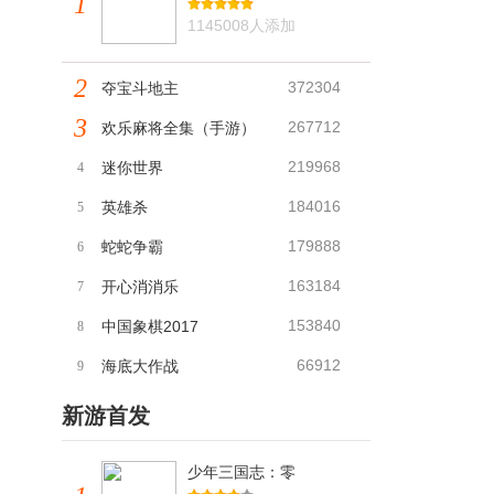
1
1145008人添加
2
372304
夺宝斗地主
3
267712
欢乐麻将全集（手游）
219968
迷你世界
4
184016
英雄杀
5
179888
蛇蛇争霸
6
163184
开心消消乐
7
153840
中国象棋2017
8
66912
海底大作战
9
新游首发
少年三国志：零