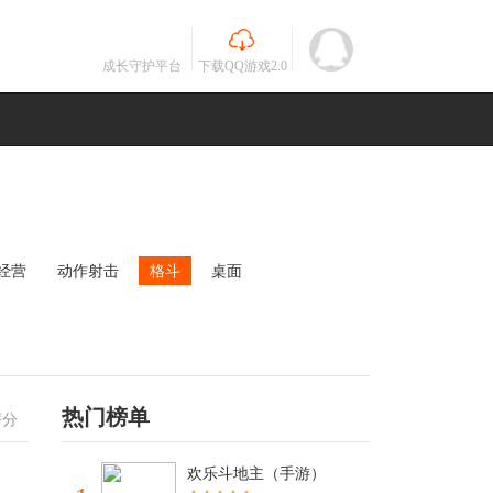
成长守护平台
下载QQ游戏2.0
经营
动作射击
格斗
桌面
MOBA
竞速
其他
未知
热门榜单
评分
欢乐斗地主（手游）