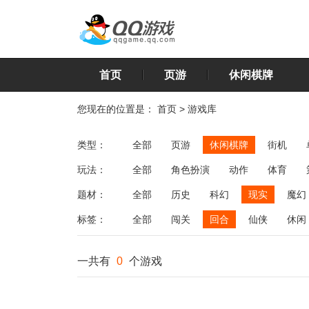
首页
页游
休闲棋牌
您现在的位置是：
首页
>
游戏库
类型：
全部
页游
休闲棋牌
街机
玩法：
全部
角色扮演
动作
体育
飞行
恋爱
第三人称射击
棋类
题材：
全部
历史
科幻
现实
魔幻
标签：
全部
闯关
回合
仙侠
休闲
一共有
0
个游戏