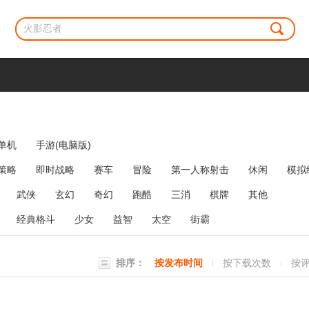
单机
手游(电脑版)
策略
即时战略
赛车
冒险
第一人称射击
休闲
模拟
牌类
麻将
网络游戏
弹幕射击
策略塔防
消除
武侠
玄幻
奇幻
跑酷
三消
棋牌
其他
经典格斗
少女
益智
太空
街霸
排序：
按发布时间
按下载次数
按