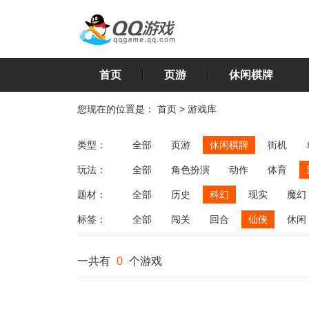
首页
页游
休闲棋牌
您现在的位置是：
首页
>
游戏库
类型：
全部
页游
休闲棋牌
街机
玩法：
全部
角色扮演
动作
体育
飞行
恋爱
第三人称射击
棋类
题材：
全部
历史
科幻
现实
魔幻
标签：
全部
闯关
回合
仙侠
休闲
一共有
0
个游戏