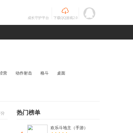
成长守护平台
下载QQ游戏2.0
经营
动作射击
格斗
桌面
MOBA
竞速
其他
未知
热门榜单
评分
欢乐斗地主（手游）