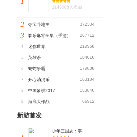
1
1145008人添加
2
372304
夺宝斗地主
3
267712
欢乐麻将全集（手游）
219968
迷你世界
4
184016
英雄杀
5
179888
蛇蛇争霸
6
163184
开心消消乐
7
153840
中国象棋2017
8
66912
海底大作战
9
新游首发
少年三国志：零