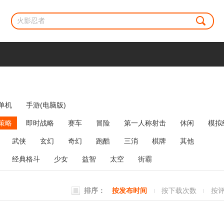
单机
手游(电脑版)
策略
即时战略
赛车
冒险
第一人称射击
休闲
模拟
牌类
麻将
网络游戏
弹幕射击
策略塔防
消除
武侠
玄幻
奇幻
跑酷
三消
棋牌
其他
经典格斗
少女
益智
太空
街霸
排序：
按发布时间
按下载次数
按