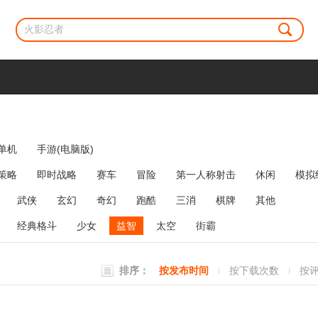
单机
手游(电脑版)
策略
即时战略
赛车
冒险
第一人称射击
休闲
模拟
牌类
麻将
网络游戏
弹幕射击
策略塔防
消除
武侠
玄幻
奇幻
跑酷
三消
棋牌
其他
经典格斗
少女
益智
太空
街霸
排序：
按发布时间
按下载次数
按