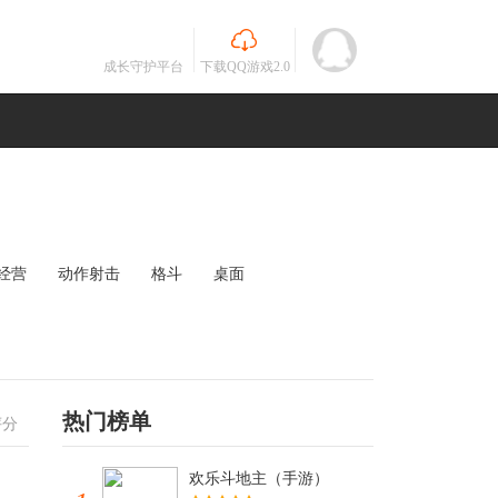
成长守护平台
下载QQ游戏2.0
经营
动作射击
格斗
桌面
MOBA
竞速
其他
未知
热门榜单
评分
欢乐斗地主（手游）