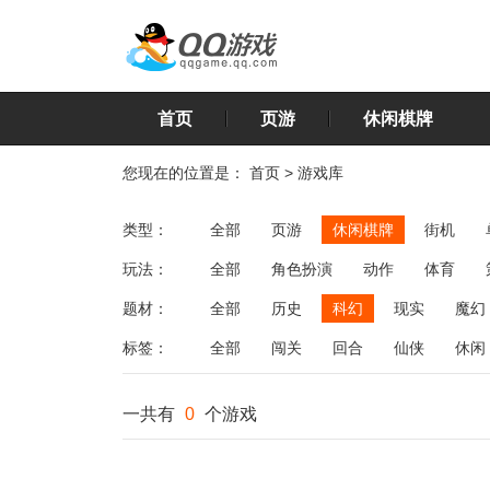
首页
页游
休闲棋牌
您现在的位置是：
首页
>
游戏库
类型：
全部
页游
休闲棋牌
街机
玩法：
全部
角色扮演
动作
体育
飞行
恋爱
第三人称射击
棋类
题材：
全部
历史
科幻
现实
魔幻
标签：
全部
闯关
回合
仙侠
休闲
一共有
0
个游戏