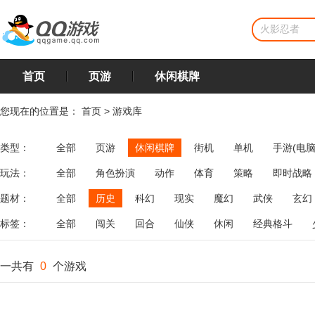
首页
页游
休闲棋牌
您现在的位置是：
首页
>
游戏库
类型：
全部
页游
休闲棋牌
街机
单机
手游(电脑
玩法：
全部
角色扮演
动作
体育
策略
即时战略
飞行
恋爱
第三人称射击
棋类
牌类
麻将
题材：
全部
历史
科幻
现实
魔幻
武侠
玄幻
标签：
全部
闯关
回合
仙侠
休闲
经典格斗
一共有
0
个游戏