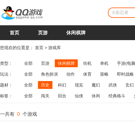
首页
页游
休闲棋牌
您现在的位置是：
首页
>
游戏库
类型：
全部
页游
休闲棋牌
街机
单机
手游(电脑
玩法：
全部
角色扮演
动作
体育
策略
即时战略
飞行
恋爱
第三人称射击
棋类
牌类
麻将
题材：
全部
历史
科幻
现实
魔幻
武侠
玄幻
标签：
全部
闯关
回合
仙侠
休闲
经典格斗
一共有
0
个游戏