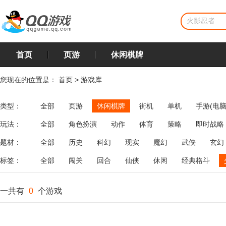
首页
页游
休闲棋牌
您现在的位置是：
首页
>
游戏库
类型：
全部
页游
休闲棋牌
街机
单机
手游(电脑
玩法：
全部
角色扮演
动作
体育
策略
即时战略
飞行
恋爱
第三人称射击
棋类
牌类
麻将
题材：
全部
历史
科幻
现实
魔幻
武侠
玄幻
标签：
全部
闯关
回合
仙侠
休闲
经典格斗
一共有
0
个游戏