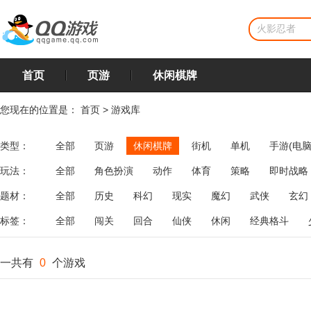
首页
页游
休闲棋牌
您现在的位置是：
首页
>
游戏库
类型：
全部
页游
休闲棋牌
街机
单机
手游(电脑
玩法：
全部
角色扮演
动作
体育
策略
即时战略
飞行
恋爱
第三人称射击
棋类
牌类
麻将
题材：
全部
历史
科幻
现实
魔幻
武侠
玄幻
标签：
全部
闯关
回合
仙侠
休闲
经典格斗
一共有
0
个游戏