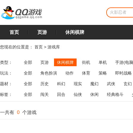
首页
页游
休闲棋牌
您现在的位置是：
首页
>
游戏库
类型：
全部
页游
休闲棋牌
街机
单机
手游(电脑
玩法：
全部
角色扮演
动作
体育
策略
即时战略
飞行
恋爱
第三人称射击
棋类
牌类
麻将
题材：
全部
历史
科幻
现实
魔幻
武侠
玄幻
标签：
全部
闯关
回合
仙侠
休闲
经典格斗
一共有
0
个游戏