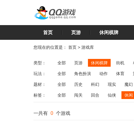
首页
页游
休闲棋牌
您现在的位置是：
首页
>
游戏库
类型：
全部
页游
休闲棋牌
街机
玩法：
全部
角色扮演
动作
体育
飞行
恋爱
第三人称射击
棋类
题材：
全部
历史
科幻
现实
魔幻
标签：
全部
闯关
回合
仙侠
休闲
一共有
0
个游戏