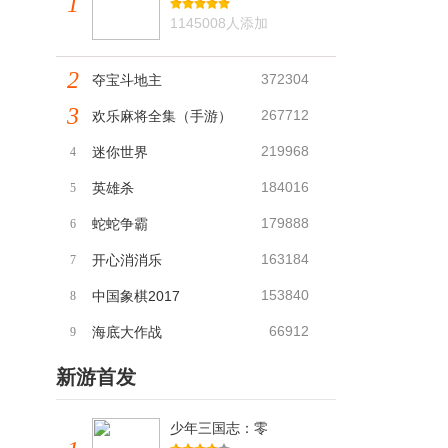
1
1145008人添加
2
372304
夺宝斗地主
3
267712
欢乐麻将全集（手游）
219968
迷你世界
4
184016
英雄杀
5
179888
蛇蛇争霸
6
163184
开心消消乐
7
153840
中国象棋2017
8
66912
海底大作战
9
新游首发
少年三国志：零