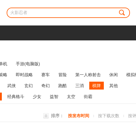
单机
手游(电脑版)
策略
即时战略
赛车
冒险
第一人称射击
休闲
模拟
牌类
麻将
网络游戏
弹幕射击
策略塔防
消除
武侠
玄幻
奇幻
跑酷
三消
棋牌
其他
经典格斗
少女
益智
太空
街霸
排序：
按发布时间
按下载次数
按