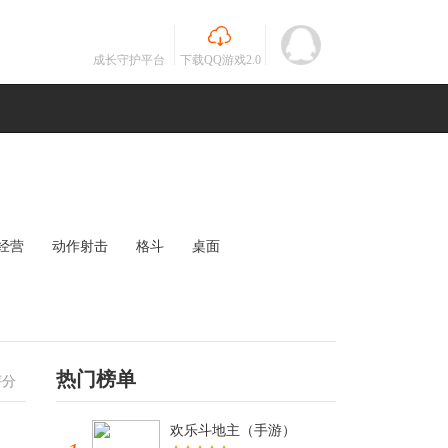
成长守护平台
下载QQ游戏2.0
经营
动作射击
格斗
桌面
MOBA
竞速
其他
未知
热门榜单
评分
欢乐斗地主（手游）