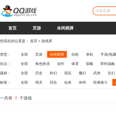
首页
页游
休闲棋牌
您现在的位置是：
首页
>
游戏库
类型：
全部
页游
休闲棋牌
街机
单机
手游(电脑
玩法：
全部
角色扮演
动作
体育
策略
即时战略
飞行
恋爱
第三人称射击
棋类
牌类
麻将
题材：
全部
历史
科幻
现实
魔幻
武侠
玄幻
标签：
全部
闯关
回合
仙侠
休闲
经典格斗
一共有
0
个游戏