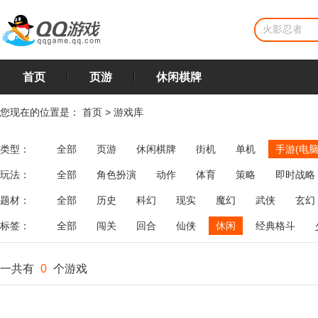
首页
页游
休闲棋牌
您现在的位置是：
首页
>
游戏库
类型：
全部
页游
休闲棋牌
街机
单机
手游(电脑
玩法：
全部
角色扮演
动作
体育
策略
即时战略
飞行
恋爱
第三人称射击
棋类
牌类
麻将
题材：
全部
历史
科幻
现实
魔幻
武侠
玄幻
标签：
全部
闯关
回合
仙侠
休闲
经典格斗
一共有
0
个游戏