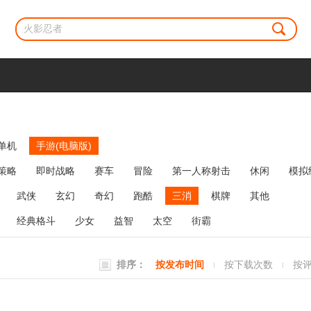
单机
手游(电脑版)
策略
即时战略
赛车
冒险
第一人称射击
休闲
模拟
牌类
麻将
网络游戏
弹幕射击
策略塔防
消除
武侠
玄幻
奇幻
跑酷
三消
棋牌
其他
经典格斗
少女
益智
太空
街霸
排序：
按发布时间
按下载次数
按