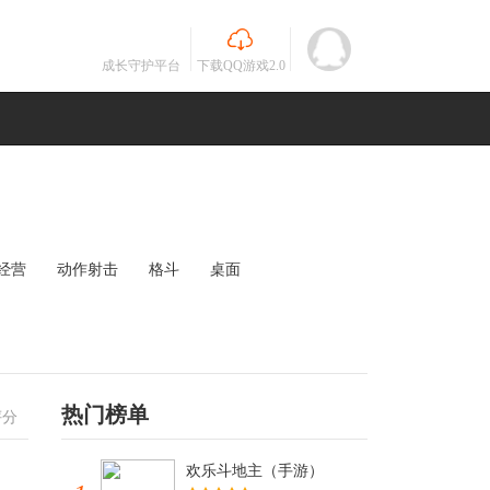
成长守护平台
下载QQ游戏2.0
经营
动作射击
格斗
桌面
MOBA
竞速
其他
未知
热门榜单
评分
欢乐斗地主（手游）