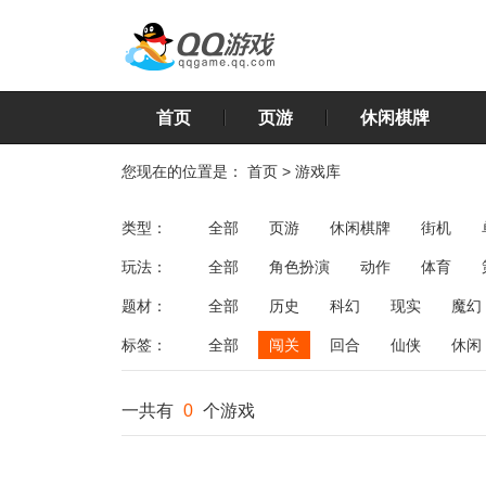
首页
页游
休闲棋牌
您现在的位置是：
首页
>
游戏库
类型：
全部
页游
休闲棋牌
街机
玩法：
全部
角色扮演
动作
体育
飞行
恋爱
第三人称射击
棋类
题材：
全部
历史
科幻
现实
魔幻
标签：
全部
闯关
回合
仙侠
休闲
一共有
0
个游戏