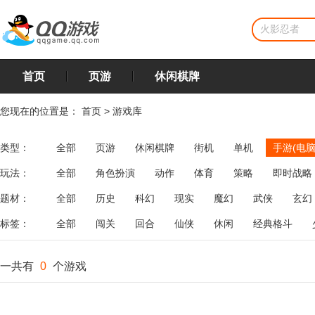
首页
页游
休闲棋牌
您现在的位置是：
首页
>
游戏库
类型：
全部
页游
休闲棋牌
街机
单机
手游(电脑
玩法：
全部
角色扮演
动作
体育
策略
即时战略
飞行
恋爱
第三人称射击
棋类
牌类
麻将
题材：
全部
历史
科幻
现实
魔幻
武侠
玄幻
标签：
全部
闯关
回合
仙侠
休闲
经典格斗
一共有
0
个游戏