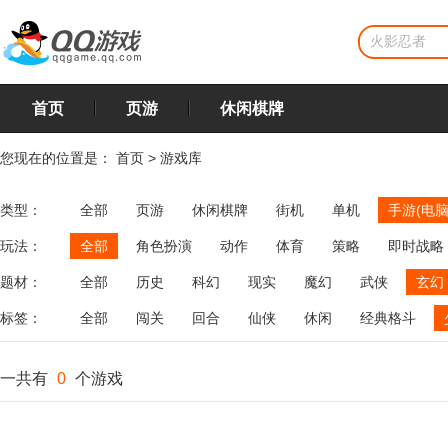
首页
页游
休闲棋牌
您现在的位置是：
首页
>
游戏库
类型：
全部
页游
休闲棋牌
街机
单机
手游(电脑
玩法：
全部
角色扮演
动作
体育
策略
即时战略
飞行
恋爱
第三人称射击
棋类
牌类
麻将
题材：
全部
历史
科幻
现实
魔幻
武侠
玄幻
标签：
全部
闯关
回合
仙侠
休闲
经典格斗
一共有
0
个游戏