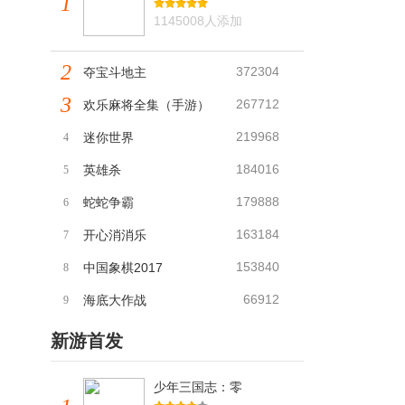
1
1145008人添加
2
372304
夺宝斗地主
3
267712
欢乐麻将全集（手游）
219968
迷你世界
4
184016
英雄杀
5
179888
蛇蛇争霸
6
163184
开心消消乐
7
153840
中国象棋2017
8
66912
海底大作战
9
新游首发
少年三国志：零