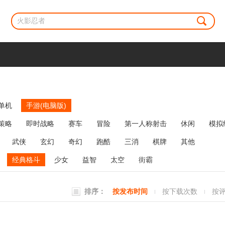
单机
手游(电脑版)
策略
即时战略
赛车
冒险
第一人称射击
休闲
模拟
牌类
麻将
网络游戏
弹幕射击
策略塔防
消除
武侠
玄幻
奇幻
跑酷
三消
棋牌
其他
经典格斗
少女
益智
太空
街霸
排序：
按发布时间
按下载次数
按