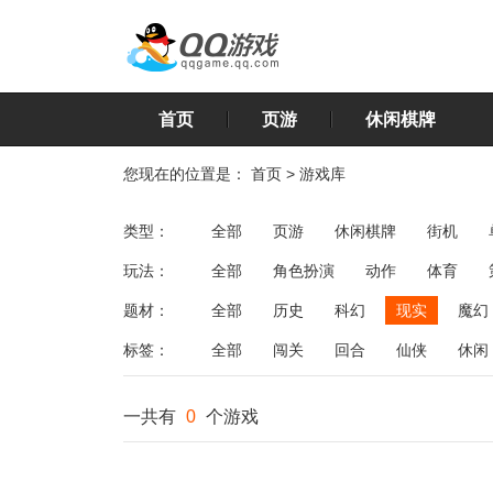
首页
页游
休闲棋牌
您现在的位置是：
首页
>
游戏库
类型：
全部
页游
休闲棋牌
街机
玩法：
全部
角色扮演
动作
体育
飞行
恋爱
第三人称射击
棋类
题材：
全部
历史
科幻
现实
魔幻
标签：
全部
闯关
回合
仙侠
休闲
一共有
0
个游戏