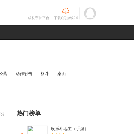
成长守护平台
下载QQ游戏2.0
经营
动作射击
格斗
桌面
MOBA
竞速
其他
未知
热门榜单
评分
欢乐斗地主（手游）