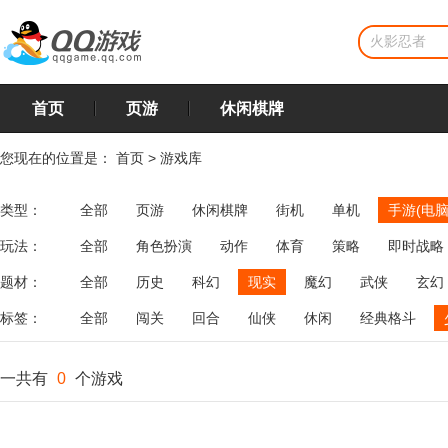
首页
页游
休闲棋牌
您现在的位置是：
首页
>
游戏库
类型：
全部
页游
休闲棋牌
街机
单机
手游(电脑
玩法：
全部
角色扮演
动作
体育
策略
即时战略
飞行
恋爱
第三人称射击
棋类
牌类
麻将
题材：
全部
历史
科幻
现实
魔幻
武侠
玄幻
标签：
全部
闯关
回合
仙侠
休闲
经典格斗
一共有
0
个游戏