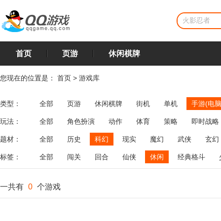
首页
页游
休闲棋牌
您现在的位置是：
首页
>
游戏库
类型：
全部
页游
休闲棋牌
街机
单机
手游(电脑
玩法：
全部
角色扮演
动作
体育
策略
即时战略
飞行
恋爱
第三人称射击
棋类
牌类
麻将
题材：
全部
历史
科幻
现实
魔幻
武侠
玄幻
标签：
全部
闯关
回合
仙侠
休闲
经典格斗
一共有
0
个游戏