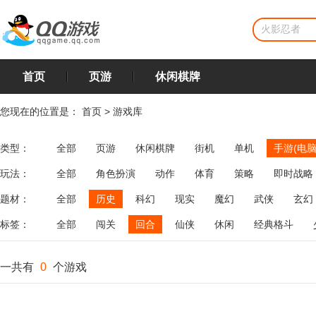
首页
页游
休闲棋牌
您现在的位置是：
首页
>
游戏库
类型：
全部
页游
休闲棋牌
街机
单机
手游(电脑
玩法：
全部
角色扮演
动作
体育
策略
即时战略
飞行
恋爱
第三人称射击
棋类
牌类
麻将
题材：
全部
历史
科幻
现实
魔幻
武侠
玄幻
标签：
全部
闯关
回合
仙侠
休闲
经典格斗
一共有
0
个游戏