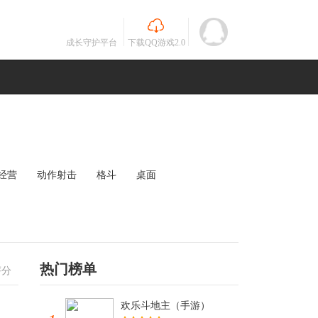
成长守护平台
下载QQ游戏2.0
经营
动作射击
格斗
桌面
MOBA
竞速
其他
未知
热门榜单
评分
欢乐斗地主（手游）