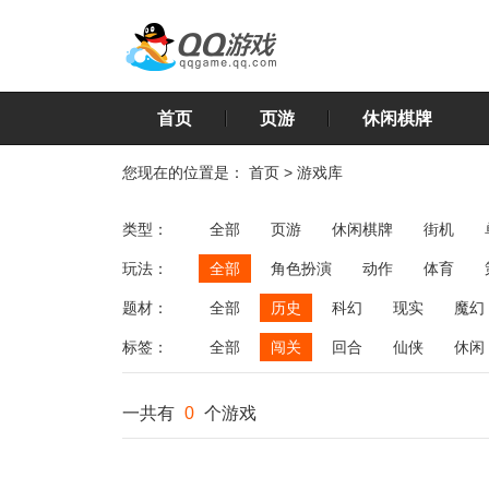
首页
页游
休闲棋牌
您现在的位置是：
首页
>
游戏库
类型：
全部
页游
休闲棋牌
街机
玩法：
全部
角色扮演
动作
体育
飞行
恋爱
第三人称射击
棋类
题材：
全部
历史
科幻
现实
魔幻
标签：
全部
闯关
回合
仙侠
休闲
一共有
0
个游戏