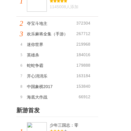
1
1145008人添加
2
372304
夺宝斗地主
3
267712
欢乐麻将全集（手游）
219968
迷你世界
4
184016
英雄杀
5
179888
蛇蛇争霸
6
163184
开心消消乐
7
153840
中国象棋2017
8
66912
海底大作战
9
新游首发
少年三国志：零