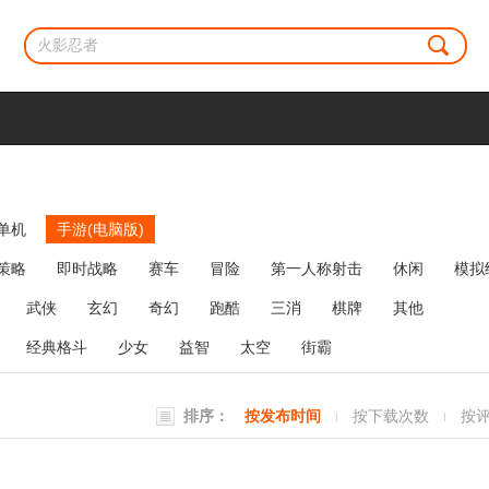
单机
手游(电脑版)
策略
即时战略
赛车
冒险
第一人称射击
休闲
模拟
牌类
麻将
网络游戏
弹幕射击
策略塔防
消除
武侠
玄幻
奇幻
跑酷
三消
棋牌
其他
经典格斗
少女
益智
太空
街霸
排序：
按发布时间
按下载次数
按