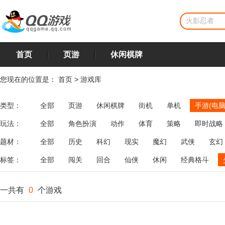
首页
页游
休闲棋牌
您现在的位置是：
首页
>
游戏库
类型：
全部
页游
休闲棋牌
街机
单机
手游(电脑
玩法：
全部
角色扮演
动作
体育
策略
即时战略
飞行
恋爱
第三人称射击
棋类
牌类
麻将
题材：
全部
历史
科幻
现实
魔幻
武侠
玄幻
标签：
全部
闯关
回合
仙侠
休闲
经典格斗
一共有
0
个游戏