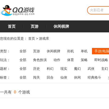
首页
页游
休闲棋牌
您现在的位置是：
首页
>
游戏库
类型：
全部
页游
休闲棋牌
街机
单机
手游(电脑
玩法：
全部
角色扮演
动作
体育
策略
即时战略
飞行
恋爱
第三人称射击
棋类
牌类
麻将
题材：
全部
历史
科幻
现实
魔幻
武侠
玄幻
标签：
全部
闯关
回合
仙侠
休闲
经典格斗
一共有
0
个游戏