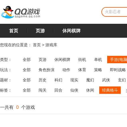
首页
页游
休闲棋牌
您现在的位置是：
首页
>
游戏库
类型：
全部
页游
休闲棋牌
街机
单机
手游(电脑
玩法：
全部
角色扮演
动作
体育
策略
即时战略
飞行
恋爱
第三人称射击
棋类
牌类
麻将
题材：
全部
历史
科幻
现实
魔幻
武侠
玄幻
标签：
全部
闯关
回合
仙侠
休闲
经典格斗
一共有
0
个游戏