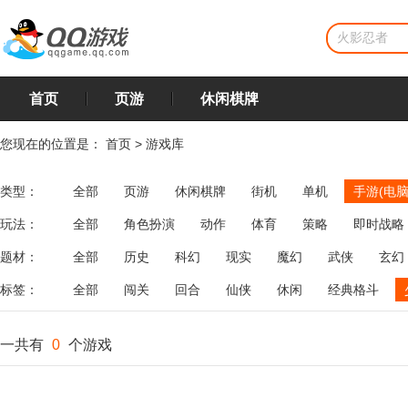
首页
页游
休闲棋牌
您现在的位置是：
首页
>
游戏库
类型：
全部
页游
休闲棋牌
街机
单机
手游(电脑
玩法：
全部
角色扮演
动作
体育
策略
即时战略
飞行
恋爱
第三人称射击
棋类
牌类
麻将
题材：
全部
历史
科幻
现实
魔幻
武侠
玄幻
标签：
全部
闯关
回合
仙侠
休闲
经典格斗
一共有
0
个游戏