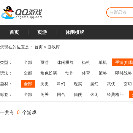
首页
页游
休闲棋牌
您现在的位置是：
首页
>
游戏库
类型：
全部
页游
休闲棋牌
街机
单机
手游(电脑
玩法：
全部
角色扮演
动作
体育
策略
即时战略
飞行
恋爱
第三人称射击
棋类
牌类
麻将
题材：
全部
历史
科幻
现实
魔幻
武侠
玄幻
标签：
全部
闯关
回合
仙侠
休闲
经典格斗
一共有
0
个游戏