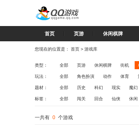
首页
页游
休闲棋牌
您现在的位置是：
首页
>
游戏库
类型：
全部
页游
休闲棋牌
街机
玩法：
全部
角色扮演
动作
体育
飞行
恋爱
第三人称射击
棋类
题材：
全部
历史
科幻
现实
魔幻
标签：
全部
闯关
回合
仙侠
休闲
一共有
0
个游戏