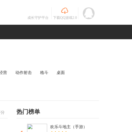
成长守护平台
下载QQ游戏2.0
经营
动作射击
格斗
桌面
MOBA
竞速
其他
未知
热门榜单
评分
欢乐斗地主（手游）