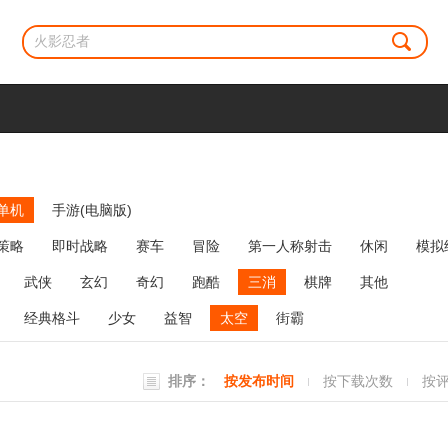
单机
手游(电脑版)
策略
即时战略
赛车
冒险
第一人称射击
休闲
模拟
牌类
麻将
网络游戏
弹幕射击
策略塔防
消除
武侠
玄幻
奇幻
跑酷
三消
棋牌
其他
经典格斗
少女
益智
太空
街霸
排序：
按发布时间
按下载次数
按