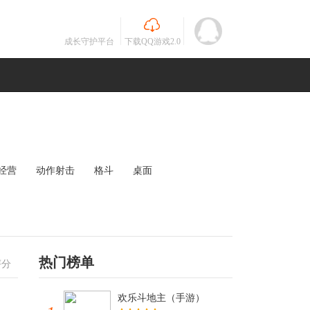
成长守护平台
下载QQ游戏2.0
经营
动作射击
格斗
桌面
MOBA
竞速
其他
未知
热门榜单
评分
欢乐斗地主（手游）