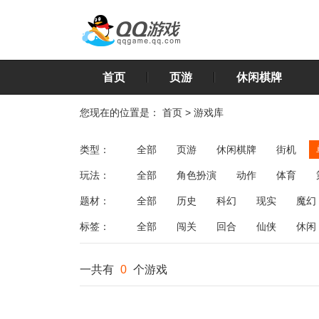
首页
页游
休闲棋牌
您现在的位置是：
首页
>
游戏库
类型：
全部
页游
休闲棋牌
街机
玩法：
全部
角色扮演
动作
体育
飞行
恋爱
第三人称射击
棋类
题材：
全部
历史
科幻
现实
魔幻
标签：
全部
闯关
回合
仙侠
休闲
一共有
0
个游戏