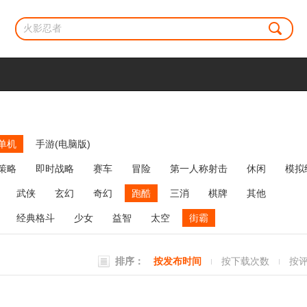
单机
手游(电脑版)
策略
即时战略
赛车
冒险
第一人称射击
休闲
模拟
牌类
麻将
网络游戏
弹幕射击
策略塔防
消除
武侠
玄幻
奇幻
跑酷
三消
棋牌
其他
经典格斗
少女
益智
太空
街霸
排序：
按发布时间
按下载次数
按