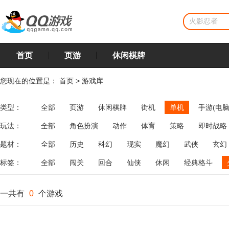
首页
页游
休闲棋牌
您现在的位置是：
首页
>
游戏库
类型：
全部
页游
休闲棋牌
街机
单机
手游(电脑
玩法：
全部
角色扮演
动作
体育
策略
即时战略
飞行
恋爱
第三人称射击
棋类
牌类
麻将
题材：
全部
历史
科幻
现实
魔幻
武侠
玄幻
标签：
全部
闯关
回合
仙侠
休闲
经典格斗
一共有
0
个游戏