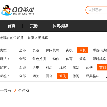
首页
页游
休闲棋牌
您现在的位置是：
首页
>
游戏库
类型：
全部
页游
休闲棋牌
街机
单机
手游(电脑
玩法：
全部
角色扮演
动作
体育
策略
即时战略
飞行
恋爱
第三人称射击
棋类
牌类
麻将
题材：
全部
历史
科幻
现实
魔幻
武侠
玄幻
标签：
全部
闯关
回合
仙侠
休闲
经典格斗
一共有
0
个游戏